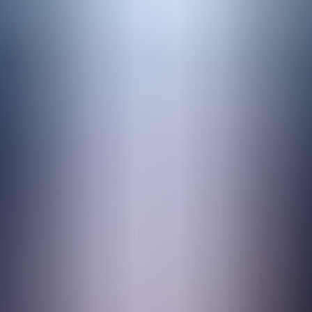
direktivet ved lagring af CO2 i Nordsøen, som sætter de høj
v til sikkerhedsprocedurerne ved operationer på Nordsøen gen
rav gælder ikke ved CO
-lagring på land, men trods 
2
høje krav som et stort aktiv. Offshore-
kse love ogregler betyder, at vi går med livrem og seler i vor
ligere” 
siger Mads Gade,Landechef, INEOS Danmark.
ect Greensand har blandt andet indebåret omfattende analyse
ndelse af opkobling og installation af systemerne offshore
ancerede tekniske ekspertise og regulatoriske forståelse kan s
i ønsker at bidrage med vores ekspertise og vejledning, 
ønne omstilling” 
siger Mick Cramer Jakobsen Regional chef f
or sikkerhedsverificeringen.
siko-, verifikation- og standardiseringstjenester. DNV operere
ende når det kommer til at udvikle, sikre og sætte de højeste