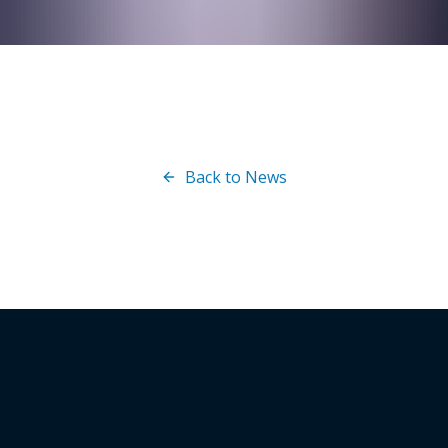
rgiindustrien giver DNV sikkerhed til hele værdikæden gennem
ster. DNV arbejder for at realisere målene i Paris-
 dekarboniseret energisystem.
nv.com.
Back to News