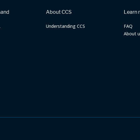
sand
About CCS
Learn 
2
Understanding CCS
FAQ
About u