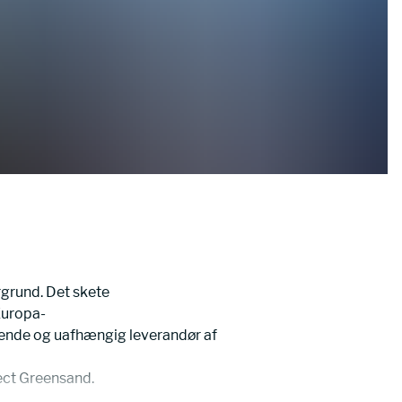
grund. Det skete 
Europa- 
ende og uafhængig leverandør af 
ect Greensand.