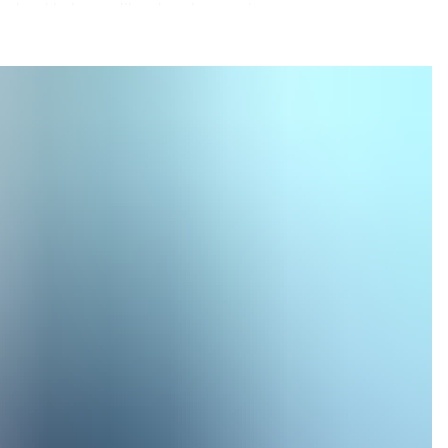
urderet heleværdikædens koncept, 
at sikkerheden i Project 
 i 
e viser klart og tydeligt, at projektet er egnet, sikkert og i
 på plads, 
DNVs kunderelationer 
 selve installationenoffshore. Den blev modtaget med stor ti
er af ProjectGreensand. Vi er 
ked. DNVs grundige arbejde og 
på Nordsøen” 
siger 
t indfri ambitionenom at lagre op mod 1,5 millioner tons CO
e- og gasaktiviteter følger Project 