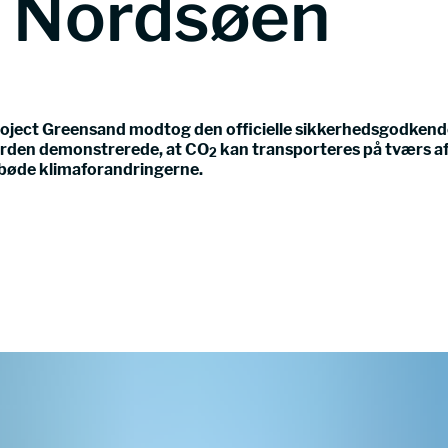
i Nordsøen
oject Greensand modtog den officielle sikkerhedsgodkendel
rden demonstrerede, at CO
kan transporteres på tværs af
2
bøde klimaforandringerne.