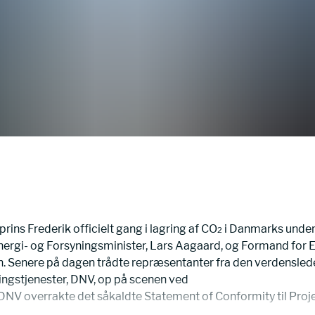
rins Frederik officielt gang i lagring af CO
 i Danmarks under
2
 Energi- og Forsyningsminister, Lars Aagaard, og Formand for 
. Senere på dagen trådte repræsentanter fra den verdensled
ringstjenester, DNV, op på scenen ved 
 DNV overrakte det såkaldte Statement of Conformity til Proj