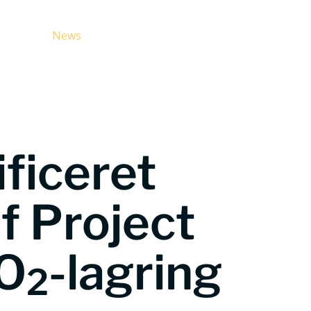
g CCS
News
For Media
About Us
FAQ
ficeret
af Project
O
-lagring
2