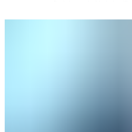
Den indrammede sikkerhedsverifice
design, komponenter, undergrund og
sikkerhedsmæssigeaspekter af Projec
Greensand lever op til de højeste da
"Vores hold af eksperter har arbejd
projektet løbende deseneste år. Vore
og de højeste standarder. Det vil nat
når de næste faser i Project Greensa
og projektdirektør for sikkerhedsver
Sikkerhedsverificeringen dækker alt
”Vi er meget glade for, at de bedst
overbeviste om, at sikkerhed blive
verificering giver os en garanti for, a
lagrede CO
 bliver iundergrunden, 
2
Mads Gade, Landechef, INEOS Danm
Med en sikkerhedsverificeret pilotf
året i 2025/2026 samt potentielt o