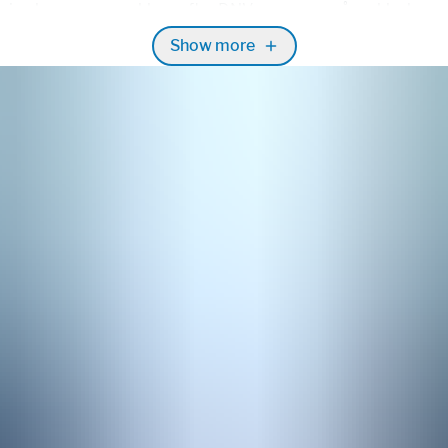
ring kunne overrækkes, efter DNV gennem en årrække har v
 anlæg samt analyseret alle 
Show more
t Greensands pilotfase. Dokumentet er det synlige bevis på, 
nske og internationale standarter.
et tæt sammen med Greensand-konsortiet og fulgt udviklingen
s sikkerhedsverificeringen af hele Project Greensands pilotfas
urligvis være en fordel, at sikkerhedsverificeringen allerede er
nd indledes” 
siger Mick Cramer Jakobsen, Regional Chef for 
ificeringen.
 fra fabrikationsdelen hos de enkelte underleverandører over
e på området har godkendt samtlige sikkerhedsmæssige aspekt
r et afgørende konkurrenceparameter på fremtidens CCS- mar
t vores system sikrer, at den 
og at sikkerheden for vores medarbejdere altid er i højsædet 
ark. 
ase kan Project Greensand arbejde videre ad samme spor for a
p mod 8 millioner tons CO
 om året i 2030. Præcis som ved oli
2