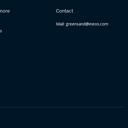
more
Contact
Mail: greensand@ineos.com
s