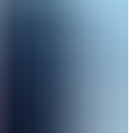
este sikkerhedsstandarder.
nem blandt andet offshore-
es arbejde på Nordsøen. Sammen med sikkerhedsverificeringen f
r af planer,undergrundens egnethed og gennemførlighed for la
 på tværs afværdikæden og landegrænser.
ættes i spil, for at fremme 
or DNVs 
r i 
 standarder for sikkerheden på 