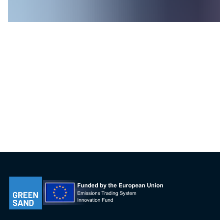
operationer offshore. Inden for ene
verifikations- og certificeringstjene
aftalen og støtterovergangen til et
·       Læs mere om arbejdet på 
www.d
Pressekontakt DNV:
Barbara Schoon
Barbara.Schoon@dnv.com
+31 628 440 927