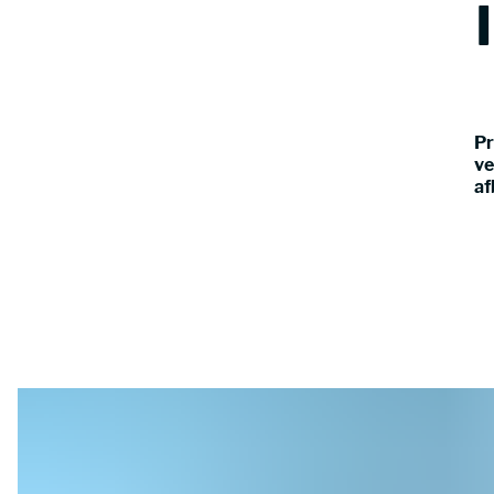
Pr
ve
af