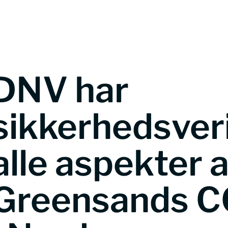
Greensand CO2 storage
Understandin
DNV har
sikkerhedsveri
alle aspekter 
Greensands C