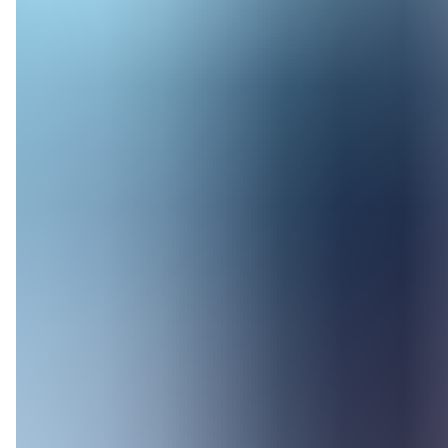
Greensand også offshore-sikkerheds
”Der bliver stillet enormt høje kra
sikkerhedsdirektivet. Helt samme k
fleresikkerhedsprocedurer ser vi de 
sikkerhedsdirektivet og andre komple
marked i Danmark skal skaleres yder
DNVs arbejde i forbindelse med Proj
de enkelte delelementer samt godke
”Vi er meget stolte over, at vores av
initiativer som Project Greensand. V
så vi kan hjælpeenergiindustriens gr
kunderelationer og projektdirektør f
Om DNV:
DNV er en uafhængig leverandør af ri
mere end 100lande, og er verdensled